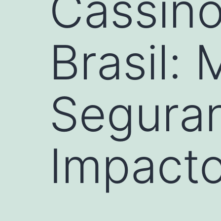
Cassino
Brasil: 
Seguran
Impacto