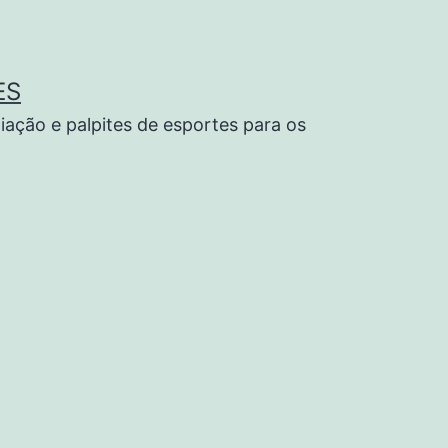
ES
ação e palpites de esportes para os