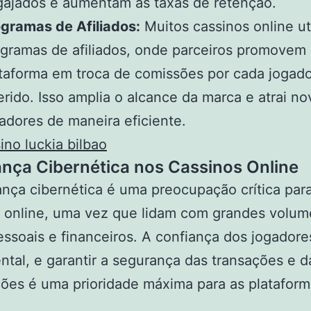
ajados e aumentam as taxas de retenção.
gramas de Afiliados:
Muitos cassinos online ut
gramas de afiliados, onde parceiros promovem
taforma em troca de comissões por cada jogad
erido. Isso amplia o alcance da marca e atrai no
adores de maneira eficiente.
ino luckia bilbao
nça Cibernética nos Cassinos Online
nça cibernética é uma preocupação crítica par
s online, uma vez que lidam com grandes volum
ssoais e financeiros. A confiança dos jogadore
tal, e garantir a segurança das transações e d
ões é uma prioridade máxima para as platafor