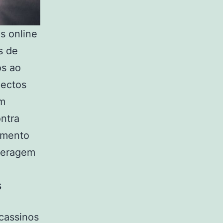
s online
s de
os ao
pectos
um
ntra
cimento
teragem
s
 cassinos