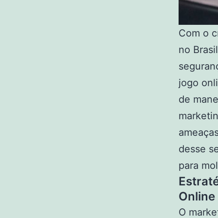
Com o c
no Brasi
seguranç
jogo onl
de mane
marketin
ameaças 
desse s
para mol
Estrat
Online
O market