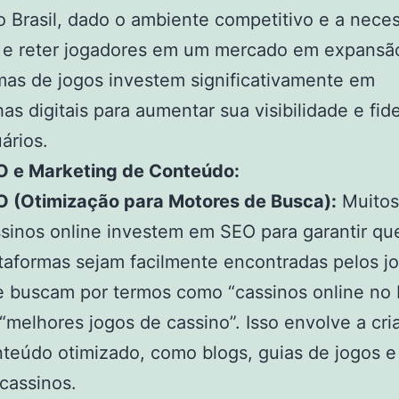
o Brasil, dado o ambiente competitivo e a nece
r e reter jogadores em um mercado em expansã
mas de jogos investem significativamente em
s digitais para aumentar sua visibilidade e fide
ários.
O e Marketing de Conteúdo:
O (Otimização para Motores de Busca):
Muitos
sinos online investem em SEO para garantir qu
taformas sejam facilmente encontradas pelos j
 buscam por termos como “cassinos online no B
“melhores jogos de cassino”. Isso envolve a cri
teúdo otimizado, como blogs, guias de jogos e
cassinos.