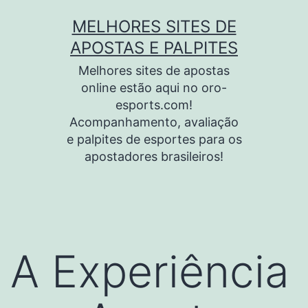
Pular
MELHORES SITES DE
para
APOSTAS E PALPITES
o
Melhores sites de apostas
conteúdo
online estão aqui no oro-
esports.com!
Acompanhamento, avaliação
e palpites de esportes para os
apostadores brasileiros!
A Experiência