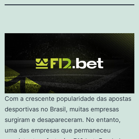
Com a crescente popularidade das apostas
desportivas no Brasil, muitas empresas
surgiram e desapareceram. No entanto,
uma das empresas que permaneceu