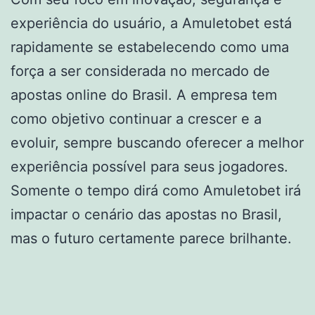
experiência do usuário, a Amuletobet está
rapidamente se estabelecendo como uma
força a ser considerada no mercado de
apostas online do Brasil. A empresa tem
como objetivo continuar a crescer e a
evoluir, sempre buscando oferecer a melhor
experiência possível para seus jogadores.
Somente o tempo dirá como Amuletobet irá
impactar o cenário das apostas no Brasil,
mas o futuro certamente parece brilhante.