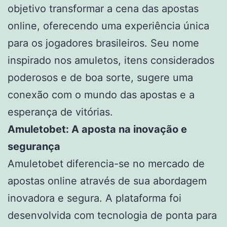
objetivo transformar a cena das apostas
online, oferecendo uma experiência única
para os jogadores brasileiros. Seu nome
inspirado nos amuletos, itens considerados
poderosos e de boa sorte, sugere uma
conexão com o mundo das apostas e a
esperança de vitórias.
Amuletobet: A aposta na inovação e
segurança
Amuletobet diferencia-se no mercado de
apostas online através de sua abordagem
inovadora e segura. A plataforma foi
desenvolvida com tecnologia de ponta para