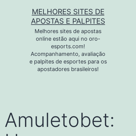
Pular
MELHORES SITES DE
para
APOSTAS E PALPITES
o
Melhores sites de apostas
conteúdo
online estão aqui no oro-
esports.com!
Acompanhamento, avaliação
e palpites de esportes para os
apostadores brasileiros!
Amuletobet: