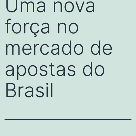
Uma nova
força no
mercado de
apostas do
Brasil