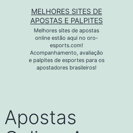
Pular
MELHORES SITES DE
para
APOSTAS E PALPITES
o
Melhores sites de apostas
conteúdo
online estão aqui no oro-
esports.com!
Acompanhamento, avaliação
e palpites de esportes para os
apostadores brasileiros!
Apostas