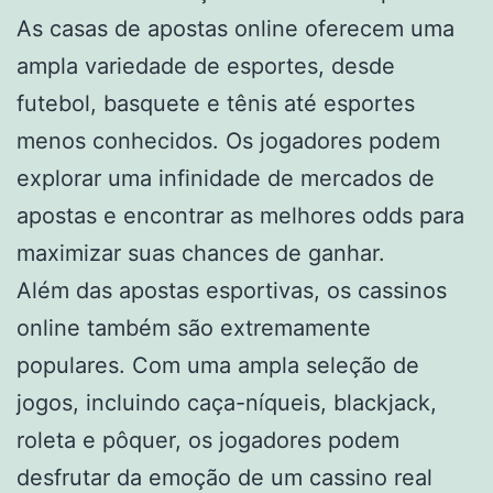
As casas de apostas online oferecem uma
ampla variedade de esportes, desde
futebol, basquete e tênis até esportes
menos conhecidos. Os jogadores podem
explorar uma infinidade de mercados de
apostas e encontrar as melhores odds para
maximizar suas chances de ganhar.
Além das apostas esportivas, os cassinos
online também são extremamente
populares. Com uma ampla seleção de
jogos, incluindo caça-níqueis, blackjack,
roleta e pôquer, os jogadores podem
desfrutar da emoção de um cassino real