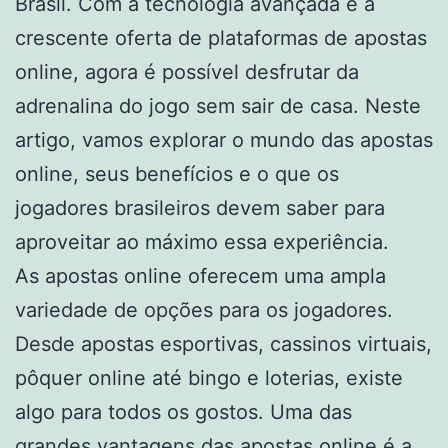
Brasil. Com a tecnologia avançada e a
crescente oferta de plataformas de apostas
online, agora é possível desfrutar da
adrenalina do jogo sem sair de casa. Neste
artigo, vamos explorar o mundo das apostas
online, seus benefícios e o que os
jogadores brasileiros devem saber para
aproveitar ao máximo essa experiência.
As apostas online oferecem uma ampla
variedade de opções para os jogadores.
Desde apostas esportivas, cassinos virtuais,
pôquer online até bingo e loterias, existe
algo para todos os gostos. Uma das
grandes vantagens das apostas online é a