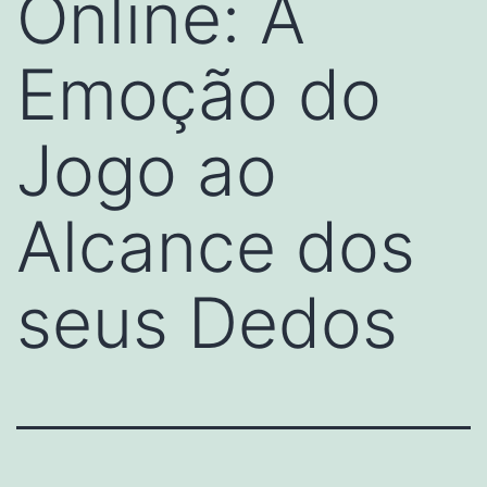
Online: A
Emoção do
Jogo ao
Alcance dos
seus Dedos