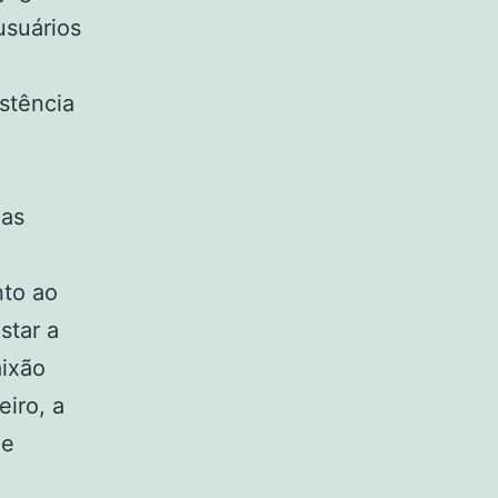
usuários
stência
das
nto ao
star a
aixão
eiro, a
 e