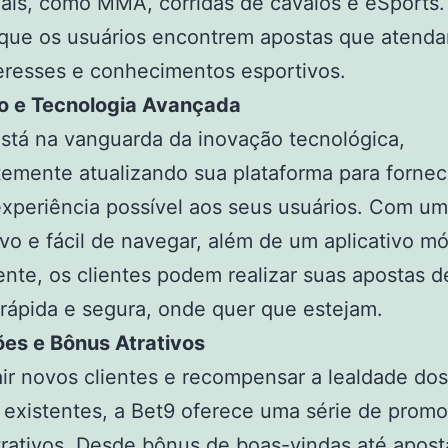
nais, como MMA, corridas de cavalos e eSports.
 que os usuários encontrem apostas que atend
eresses e conhecimentos esportivos.
o e Tecnologia Avançada
stá na vanguarda da inovação tecnológica,
emente atualizando sua plataforma para fornec
xperiência possível aos seus usuários. Com um
vo e fácil de navegar, além de um aplicativo m
nte, os clientes podem realizar suas apostas d
rápida e segura, onde quer que estejam.
es e Bônus Atrativos
air novos clientes e recompensar a lealdade dos
 existentes, a Bet9 oferece uma série de prom
rativos. Desde bônus de boas-vindas até apost