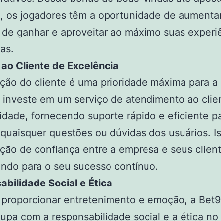
s, os jogadores têm a oportunidade de aumenta
de ganhar e aproveitar ao máximo suas experi
as.
ao Cliente de Excelência
ação do cliente é uma prioridade máxima para a
investe em um serviço de atendimento ao clie
lidade, fornecendo suporte rápido e eficiente p
 quaisquer questões ou dúvidas dos usuários. Is
ção de confiança entre a empresa e seus client
indo para o seu sucesso contínuo.
bilidade Social e Ética
 proporcionar entretenimento e emoção, a Bet
upa com a responsabilidade social e a ética no 