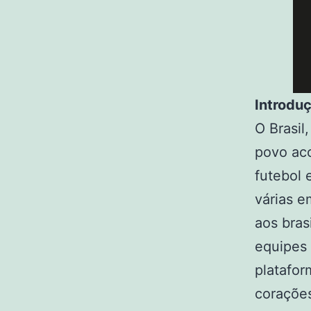
Introdu
O Brasil
povo ac
futebol 
várias e
aos bras
equipes 
platafor
corações