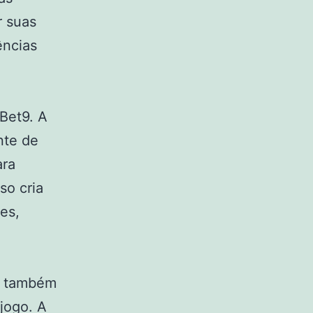
r suas
ências
 Bet9. A
nte de
ara
so cria
es,
9 também
jogo. A