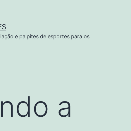
ES
ação e palpites de esportes para os
ando a