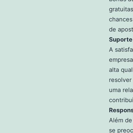
gratuita
chances 
de apost
Suporte 
A satisf
empresa 
alta qua
resolver
uma rela
contribu
Responsa
Além de
se preoc