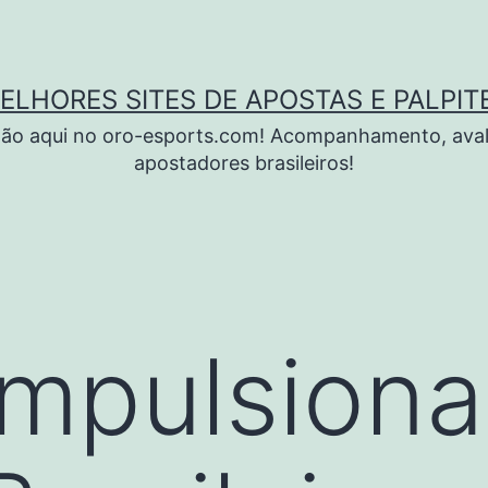
ELHORES SITES DE APOSTAS E PALPIT
stão aqui no oro-esports.com! Acompanhamento, avali
apostadores brasileiros!
Impulsion