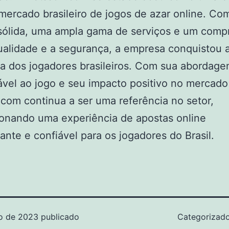
 mercado brasileiro de jogos de azar online. C
 sólida, uma ampla gama de serviços e um com
alidade e a segurança, a empresa conquistou 
a dos jogadores brasileiros. Com sua abordag
vel ao jogo e seu impacto positivo no mercado 
com continua a ser uma referência no setor,
onando uma experiência de apostas online
nte e confiável para os jogadores do Brasil.
ho de 2023
publicado
Categoriza