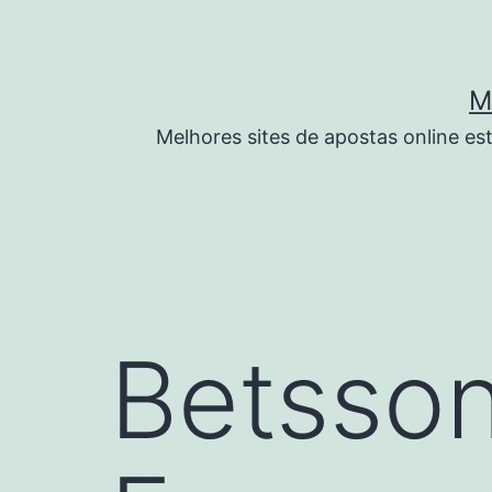
Pular
para
o
M
conteúdo
Melhores sites de apostas online e
Betsso