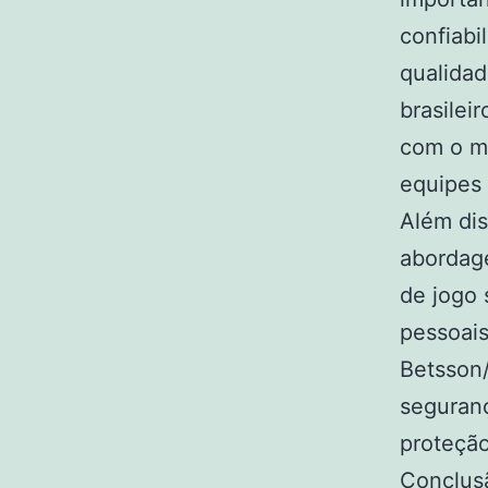
confiabi
qualidad
brasile
com o me
equipes 
Além dis
abordag
de jogo 
pessoais
Betsson
seguranç
proteçã
Conclus