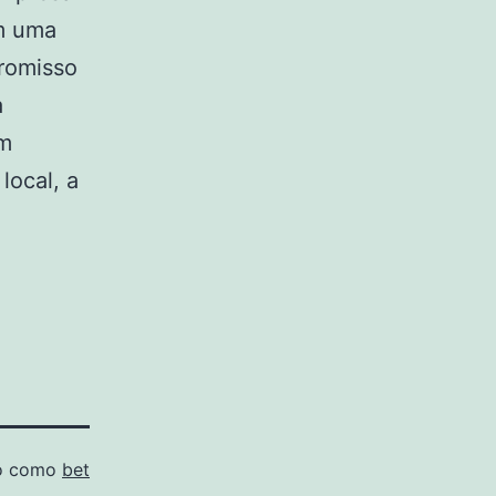
om uma
promisso
a
em
local, a
do como
bet