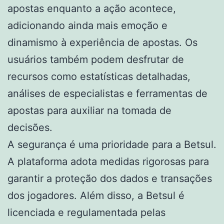
apostas enquanto a ação acontece,
adicionando ainda mais emoção e
dinamismo à experiência de apostas. Os
usuários também podem desfrutar de
recursos como estatísticas detalhadas,
análises de especialistas e ferramentas de
apostas para auxiliar na tomada de
decisões.
A segurança é uma prioridade para a Betsul.
A plataforma adota medidas rigorosas para
garantir a proteção dos dados e transações
dos jogadores. Além disso, a Betsul é
licenciada e regulamentada pelas