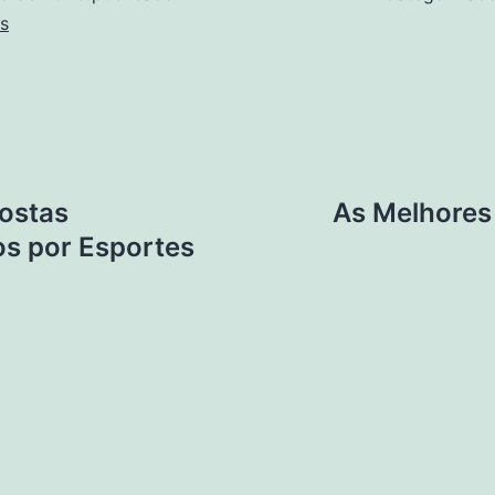
s
postas
As Melhores
os por Esportes