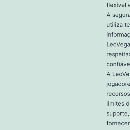
flexível
A segur
utiliza 
informaç
LeoVegas
respeita
confiáve
A LeoVe
jogadore
recursos
limites 
suporte
fornecer