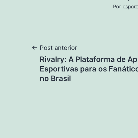
Por
esport
Navegação
Post anterior
Rivalry: A Plataforma de A
de
Esportivas para os Fanátic
no Brasil
Post