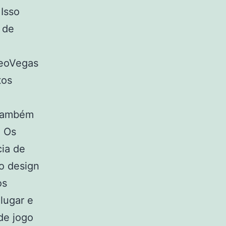
 Isso
 de
LeoVegas
tos
 também
. Os
cia de
o design
os
lugar e
de jogo