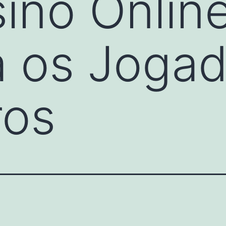
ino Onlin
 os Jogad
ros