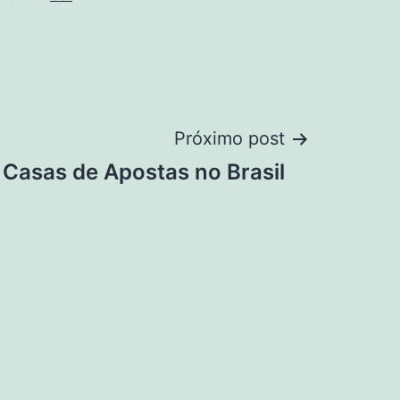
Próximo post
 Casas de Apostas no Brasil