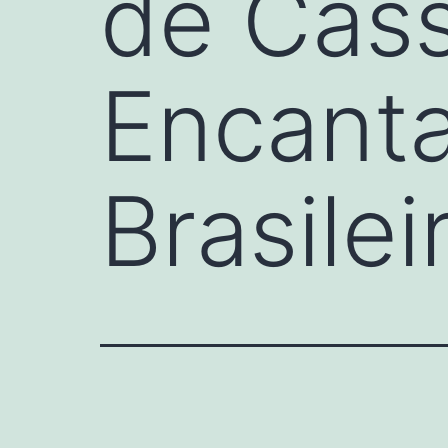
de Cass
Encanta
Brasilei