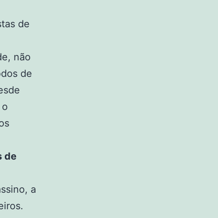
tas de
de, não
odos de
esde
 o
os
s de
ssino, a
iros.