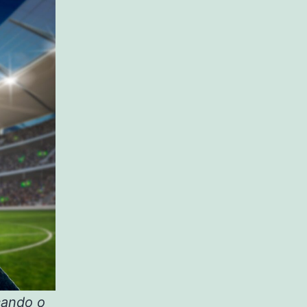
cando o