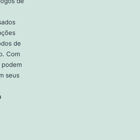
jogos de
ssados
pções
odos de
io. Com
ne podem
om seus
a