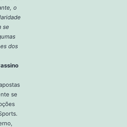
ante, o
laridade
m se
lgumas
ões dos
Cassino
apostas
ente se
opções
Sports.
erno,