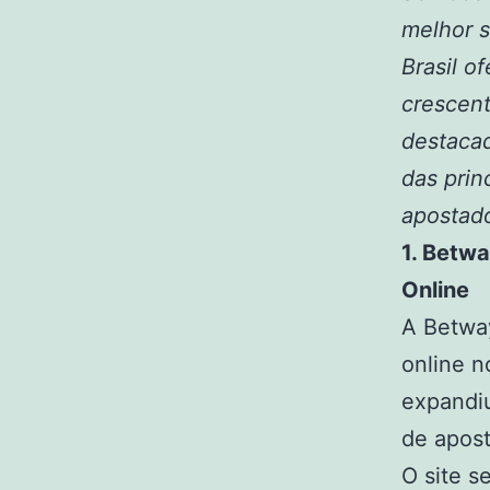
melhor s
Brasil 
crescent
destaca
das prin
apostado
1. Betwa
Online
A Betwa
online n
expandi
de apost
O site s