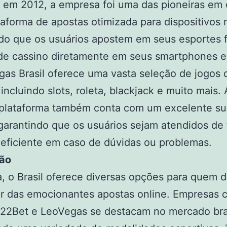
em 2012, a empresa foi uma das pioneiras em 
aforma de apostas otimizada para dispositivos 
do que os usuários apostem em seus esportes f
de cassino diretamente em seus smartphones e 
as Brasil oferece uma vasta seleção de jogos 
 incluindo slots, roleta, blackjack e muito mais.
a plataforma também conta com um excelente su
 garantindo que os usuários sejam atendidos de
 eficiente em caso de dúvidas ou problemas.
ão
 o Brasil oferece diversas opções para quem d
ar das emocionantes apostas online. Empresas
22Bet e LeoVegas se destacam no mercado bras