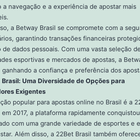
 a navegação e a experiência de apostar mais
is.
sso, a Betway Brasil se compromete com a segu
rios, garantindo transações financeiras protegi
o de dados pessoais. Com uma vasta seleção d
ades esportivas e mercados de apostas, a Betw
 ganhando a confiança e preferência dos apost
t Brasil: Uma Diversidade de Opções para
ores Exigentes
ção popular para apostas online no Brasil é a 2
 em 2017, a plataforma rapidamente conquisto
ado com uma grande variedade de esportes e 
star. Além disso, a 22Bet Brasil também oferec