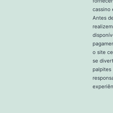
fornecen
cassino 
Antes de
realizem
disponív
pagament
o site c
se diver
palpites
responsa
experiên