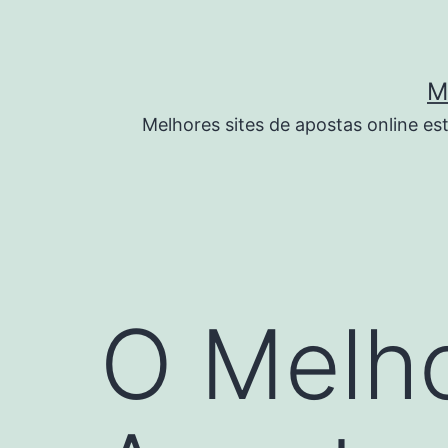
Pular
para
o
M
conteúdo
Melhores sites de apostas online e
O Melho