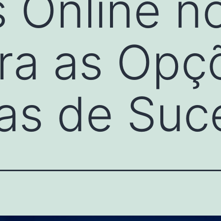
 Online no
ra as Opç
as de Suc