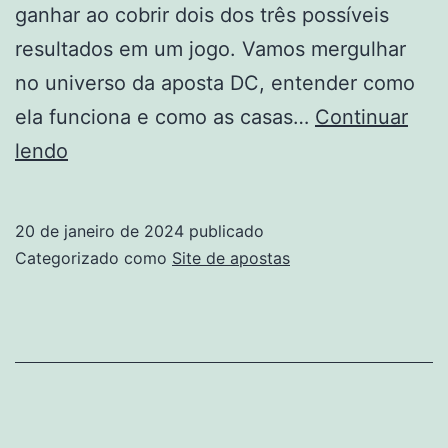
ganhar ao cobrir dois dos três possíveis
resultados em um jogo. Vamos mergulhar
no universo da aposta DC, entender como
ela funciona e como as casas…
Continuar
Explorando
lendo
o
Significado
20 de janeiro de 2024
publicado
de
Categorizado como
Site de apostas
DC
(Dupla
Chance)
nas
Apostas