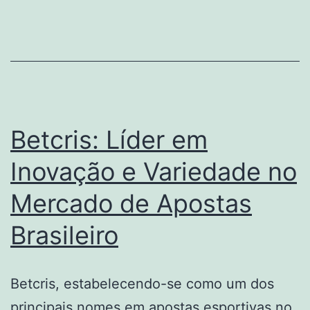
Era
nas
Apostas
Esportivas
no
Brasil
Betcris: Líder em
Inovação e Variedade no
Mercado de Apostas
Brasileiro
Betcris, estabelecendo-se como um dos
principais nomes em apostas esportivas no