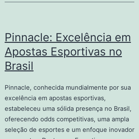
Esportivas
no
Brasil
Pinnacle: Excelência em
Apostas Esportivas no
Brasil
Pinnacle, conhecida mundialmente por sua
excelência em apostas esportivas,
estabeleceu uma sólida presença no Brasil,
oferecendo odds competitivas, uma ampla
seleção de esportes e um enfoque inovador