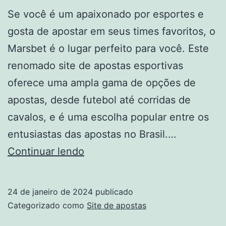
Se você é um apaixonado por esportes e
gosta de apostar em seus times favoritos, o
Marsbet é o lugar perfeito para você. Este
renomado site de apostas esportivas
oferece uma ampla gama de opções de
apostas, desde futebol até corridas de
cavalos, e é uma escolha popular entre os
entusiastas das apostas no Brasil.…
Marsbet:
Continuar lendo
O
Mundo
24 de janeiro de 2024
publicado
das
Categorizado como
Site de apostas
Apostas