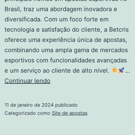
Brasil, traz uma abordagem inovadora e
diversificada. Com um foco forte em
tecnologia e satisfação do cliente, a Betcris
oferece uma experiência única de apostas,
combinando uma ampla gama de mercados
esportivos com funcionalidades avançadas
e um serviço ao cliente de alto nível.
…
Betcris:
Continuar lendo
Líder
em
11 de janeiro de 2024
publicado
Inovação
Categorizado como
Site de apostas
e
Variedade