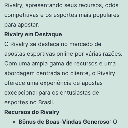
Rivalry, apresentando seus recursos, odds
competitivas e os esportes mais populares
para apostar.
Rivalry em Destaque
O Rivalry se destaca no mercado de
apostas esportivas online por várias razões.
Com uma ampla gama de recursos e uma
abordagem centrada no cliente, o Rivalry
oferece uma experiência de apostas
excepcional para os entusiastas de
esportes no Brasil.
Recursos do Rivalry
Bônus de Boas-Vindas Generoso
: O