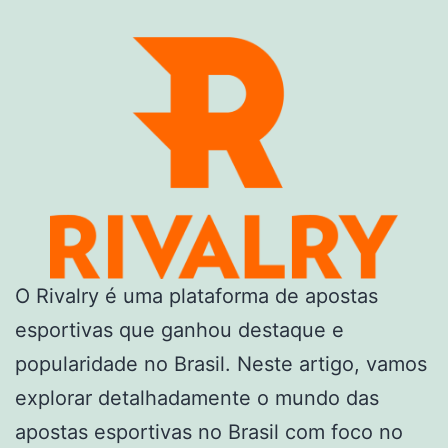
O Rivalry é uma plataforma de apostas
esportivas que ganhou destaque e
popularidade no Brasil. Neste artigo, vamos
explorar detalhadamente o mundo das
apostas esportivas no Brasil com foco no