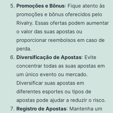
Promoções e Bônus
: Fique atento às
promoções e bônus oferecidos pelo
Rivalry. Essas ofertas podem aumentar
o valor das suas apostas ou
proporcionar reembolsos em caso de
perda.
Diversificação de Apostas
: Evite
concentrar todas as suas apostas em
um único evento ou mercado.
Diversificar suas apostas em
diferentes esportes ou tipos de
apostas pode ajudar a reduzir o risco.
Registro de Apostas
: Mantenha um