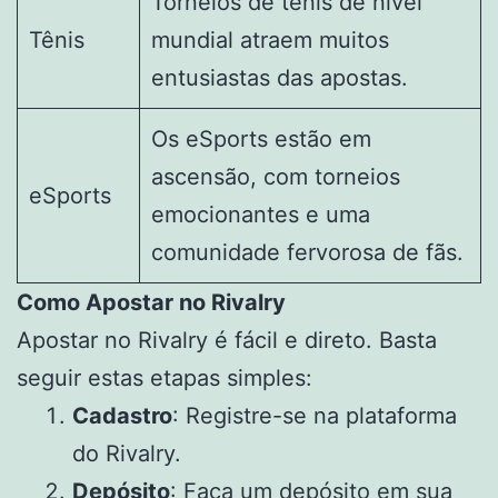
Torneios de tênis de nível
Tênis
mundial atraem muitos
entusiastas das apostas.
Os eSports estão em
ascensão, com torneios
eSports
emocionantes e uma
comunidade fervorosa de fãs.
Como Apostar no Rivalry
Apostar no Rivalry é fácil e direto. Basta
seguir estas etapas simples:
Cadastro
: Registre-se na plataforma
do Rivalry.
Depósito
: Faça um depósito em sua