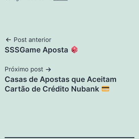
Navegação
Post anterior
SSSGame Aposta
de
Post
Próximo post
Casas de Apostas que Aceitam
Cartão de Crédito Nubank