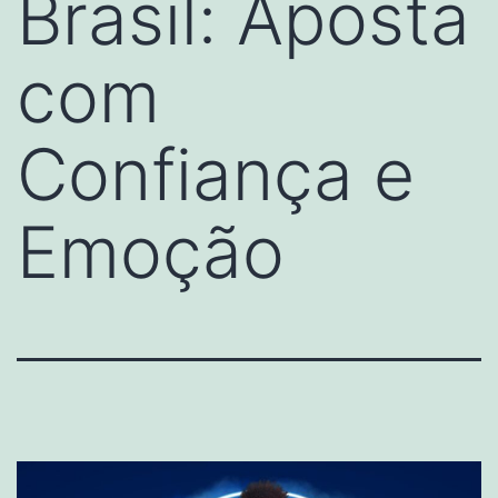
Brasil: Aposta
com
Confiança e
Emoção