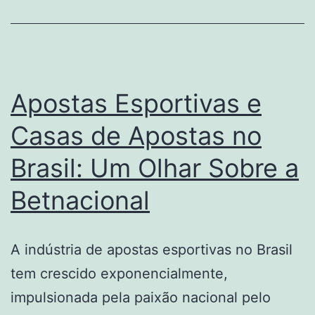
Detal
da
Tony
Apostas Esportivas e
Casas de Apostas no
Brasil: Um Olhar Sobre a
Betnacional
A indústria de apostas esportivas no Brasil
tem crescido exponencialmente,
impulsionada pela paixão nacional pelo