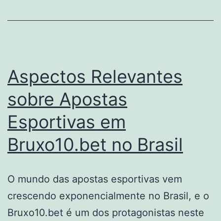
Esportivas
no
Brasil
Aspectos Relevantes
sobre Apostas
Esportivas em
Bruxo10.bet no Brasil
O mundo das apostas esportivas vem
crescendo exponencialmente no Brasil, e o
Bruxo10.bet é um dos protagonistas neste