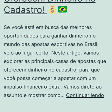
Cadastro!
Se você está em busca das melhores
oportunidades para ganhar dinheiro no
mundo das apostas esportivas no Brasil,
veio ao lugar certo! Neste artigo, vamos
explorar as principais casas de apostas que
oferecem dinheiro no cadastro, para que
você possa começar a apostar com um
impulso financeiro extra. Vamos direto ao
As
assunto e mostrar como…
Continuar lendo
Mel
Ca