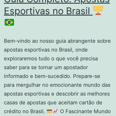
Esportivas no Brasil
Bem-vindo ao nosso guia abrangente sobre
apostas esportivas no Brasil, onde
exploraremos tudo o que você precisa
saber para se tornar um apostador
informado e bem-sucedido. Prepare-se
para mergulhar no emocionante mundo das
apostas esportivas e descobrir as melhores
casas de apostas que aceitam cartão de
crédito no Brasil.
O Fascinante Mundo