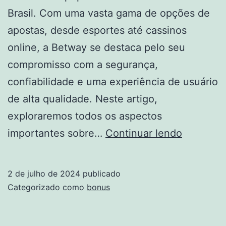
Brasil. Com uma vasta gama de opções de
apostas, desde esportes até cassinos
online, a Betway se destaca pelo seu
compromisso com a segurança,
confiabilidade e uma experiência de usuário
de alta qualidade. Neste artigo,
exploraremos todos os aspectos
Betway:
importantes sobre…
Continuar lendo
Um
Guia
2 de julho de 2024
publicado
Complet
Categorizado como
bonus
sobre
o