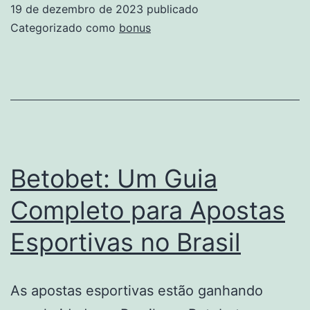
19 de dezembro de 2023
publicado
de
Categorizado como
bonus
Apo
no
Bra
qu
Of
Din
Betobet: Um Guia
no
Completo para Apostas
Cad
Esportivas no Brasil
As apostas esportivas estão ganhando