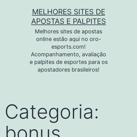
Pular
MELHORES SITES DE
para
APOSTAS E PALPITES
o
Melhores sites de apostas
conteúdo
online estão aqui no oro-
esports.com!
Acompanhamento, avaliação
e palpites de esportes para os
apostadores brasileiros!
Categoria:
bonus