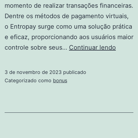
momento de realizar transações financeiras.
Dentre os métodos de pagamento virtuais,
o Entropay surge como uma solução prática
e eficaz, proporcionando aos usuários maior
Explor
controle sobre seus…
Continuar lendo
o
Univer
3 de novembro de 2023
publicado
das
Categorizado como
bonus
Apostas
As
Casas
que
Aceita