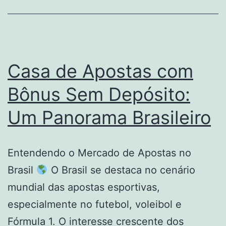
Cliente
no
Maneki
Casino
Casa de Apostas com
Bônus Sem Depósito:
Um Panorama Brasileiro
Entendendo o Mercado de Apostas no
Brasil
O Brasil se destaca no cenário
mundial das apostas esportivas,
especialmente no futebol, voleibol e
Fórmula 1. O interesse crescente dos