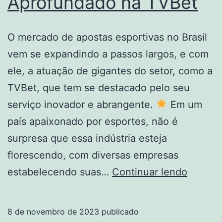
Aprofundado na TVBet
O mercado de apostas esportivas no Brasil
vem se expandindo a passos largos, e com
ele, a atuação de gigantes do setor, como a
TVBet, que tem se destacado pelo seu
serviço inovador e abrangente.
Em um
país apaixonado por esportes, não é
surpresa que essa indústria esteja
florescendo, com diversas empresas
Introdu
estabelecendo suas…
Continuar lendo
ao
Univer
8 de novembro de 2023
publicado
das