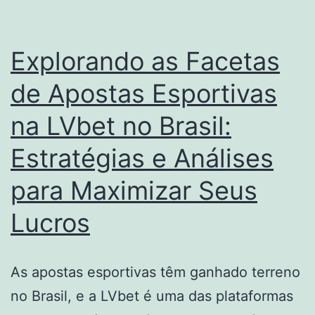
Brasil
Explorando as Facetas
de Apostas Esportivas
na LVbet no Brasil:
Estratégias e Análises
para Maximizar Seus
Lucros
As apostas esportivas têm ganhado terreno
no Brasil, e a LVbet é uma das plataformas