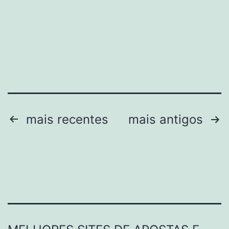
Mundo
das
Apostas
Brasileiras
Paginação
mais recentes
mais antigos
de
posts