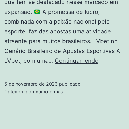
que tem se destacado nesse mercado em
expansão.
A promessa de lucro,
combinada com a paixão nacional pelo
esporte, faz das apostas uma atividade
atraente para muitos brasileiros. LVbet no
Cenário Brasileiro de Apostas Esportivas A
Explorando
LVbet, com uma…
Continuar lendo
as
Facetas
5 de novembro de 2023
publicado
de
Categorizado como
bonus
Apostas
Esportivas
na
LVbet