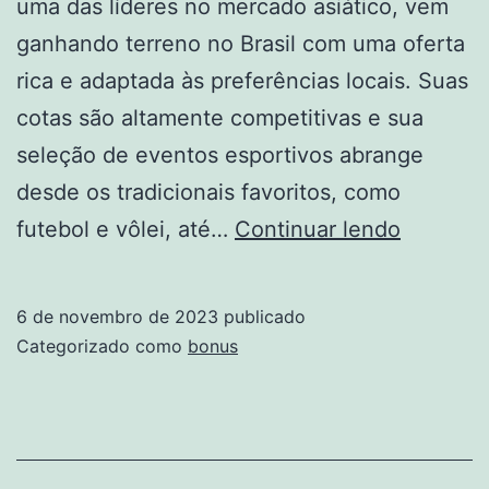
uma das líderes no mercado asiático, vem
ganhando terreno no Brasil com uma oferta
rica e adaptada às preferências locais. Suas
cotas são altamente competitivas e sua
seleção de eventos esportivos abrange
desde os tradicionais favoritos, como
Dafabet:
futebol e vôlei, até…
Continuar lendo
Inovaçã
e
6 de novembro de 2023
publicado
Tradição
Categorizado como
bonus
nas
Apostas
Esportiv
no