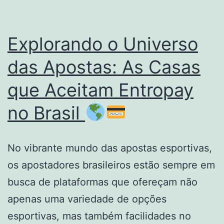
no
Brasil:
Explorando o Universo
Estratégias
das Apostas: As Casas
e
que Aceitam Entropay
Análises
para
no Brasil
Maximizar
Seus
No vibrante mundo das apostas esportivas,
Lucros
os apostadores brasileiros estão sempre em
busca de plataformas que ofereçam não
apenas uma variedade de opções
esportivas, mas também facilidades no