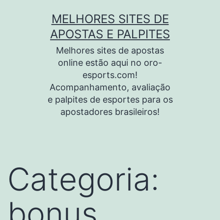
Pular
MELHORES SITES DE
para
APOSTAS E PALPITES
o
Melhores sites de apostas
conteúdo
online estão aqui no oro-
esports.com!
Acompanhamento, avaliação
e palpites de esportes para os
apostadores brasileiros!
Categoria:
bonus