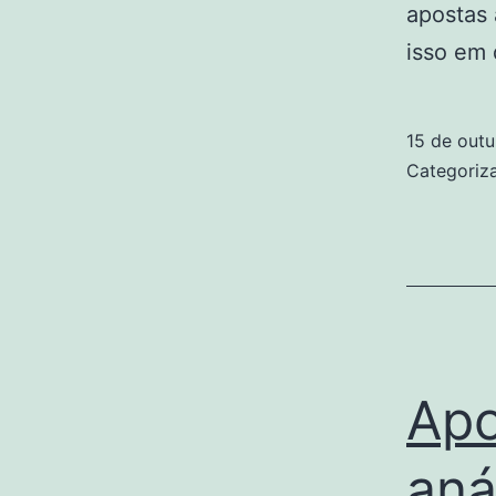
apostas
isso em 
15 de out
Categori
Apo
aná