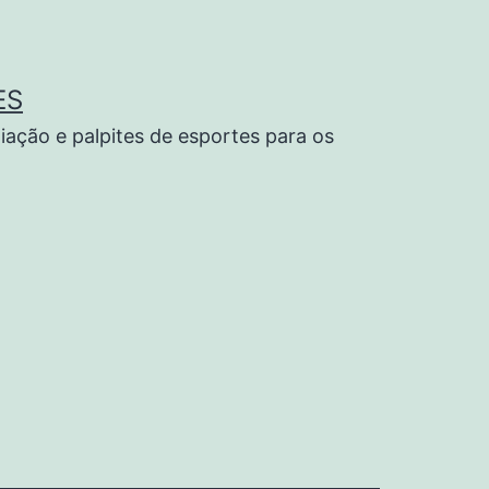
ES
ação e palpites de esportes para os