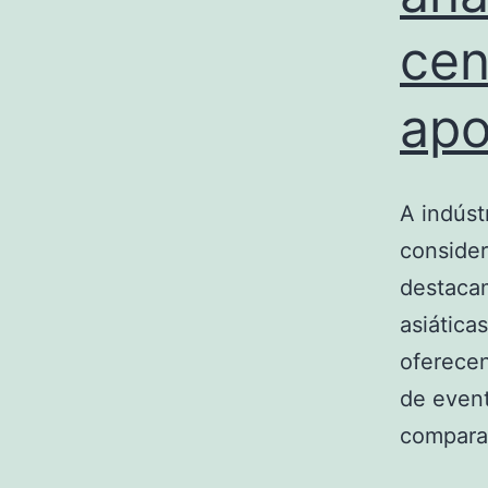
cen
apo
A indúst
conside
destacam
asiática
oferece
de event
compara