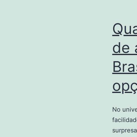
Qua
de 
Bra
opç
No unive
facilida
surpresa