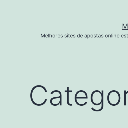
Pular
para
o
M
conteúdo
Melhores sites de apostas online e
Categor