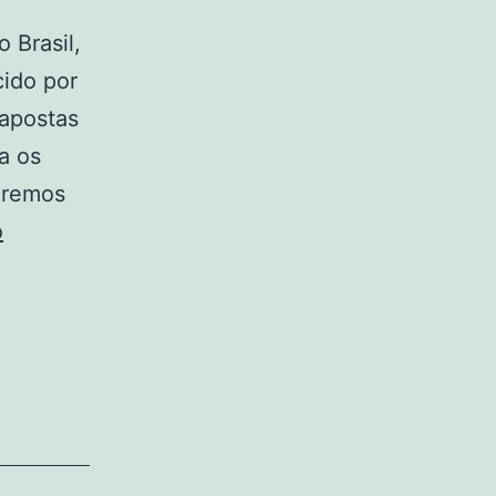
 Brasil,
ido por
 apostas
a os
daremos
Betsul:
o
Uma
Plataforma
de
Apostas
Emergente
no
Brasil