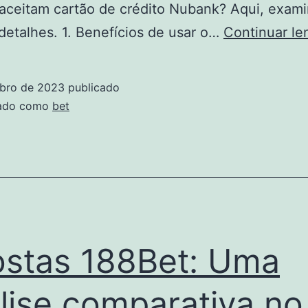
 aceitam cartão de crédito Nubank? Aqui, exam
detalhes. 1. Benefícios de usar o…
Continuar le
ubro de 2023
publicado
zado como
bet
stas 188Bet: Uma
lise comparativa no