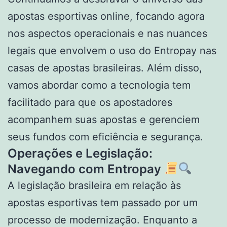
apostas esportivas online, focando agora
nos aspectos operacionais e nas nuances
legais que envolvem o uso do Entropay nas
casas de apostas brasileiras. Além disso,
vamos abordar como a tecnologia tem
facilitado para que os apostadores
acompanhem suas apostas e gerenciem
seus fundos com eficiência e segurança.
Operações e Legislação:
Navegando com Entropay
A legislação brasileira em relação às
apostas esportivas tem passado por um
processo de modernização. Enquanto a