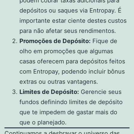
podem cobrar taxas adicionais para
depósitos ou saques via Entropay. É
importante estar ciente destes custos
para não afetar seus rendimentos.
Promoções de Depósito:
Fique de
olho em promoções que algumas
casas oferecem para depósitos feitos
com Entropay, podendo incluir bônus
extras ou outras vantagens.
Limites de Depósito:
Gerencie seus
fundos definindo limites de depósito
que te impedem de gastar mais do
que o planejado.
Continuamos a desbravar o universo das