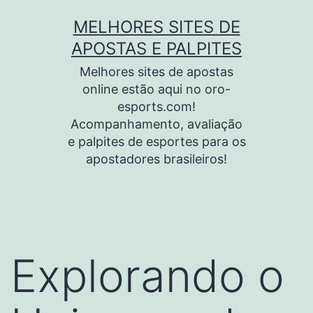
Pular
MELHORES SITES DE
para
APOSTAS E PALPITES
o
Melhores sites de apostas
conteúdo
online estão aqui no oro-
esports.com!
Acompanhamento, avaliação
e palpites de esportes para os
apostadores brasileiros!
Explorando o