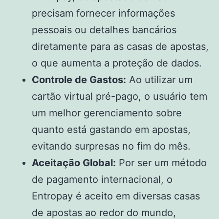
precisam fornecer informações
pessoais ou detalhes bancários
diretamente para as casas de apostas,
o que aumenta a proteção de dados.
Controle de Gastos:
Ao utilizar um
cartão virtual pré-pago, o usuário tem
um melhor gerenciamento sobre
quanto está gastando em apostas,
evitando surpresas no fim do mês.
Aceitação Global:
Por ser um método
de pagamento internacional, o
Entropay é aceito em diversas casas
de apostas ao redor do mundo,