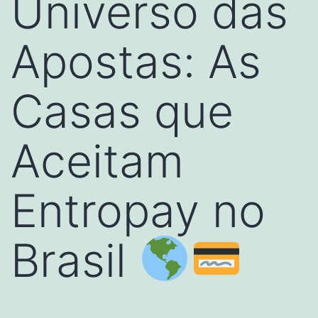
Universo das
Apostas: As
Casas que
Aceitam
Entropay no
Brasil