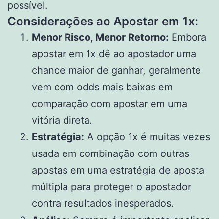
possível.
Considerações ao Apostar em 1x:
Menor Risco, Menor Retorno:
Embora
apostar em 1x dê ao apostador uma
chance maior de ganhar, geralmente
vem com odds mais baixas em
comparação com apostar em uma
vitória direta.
Estratégia:
A opção 1x é muitas vezes
usada em combinação com outras
apostas em uma estratégia de aposta
múltipla para proteger o apostador
contra resultados inesperados.