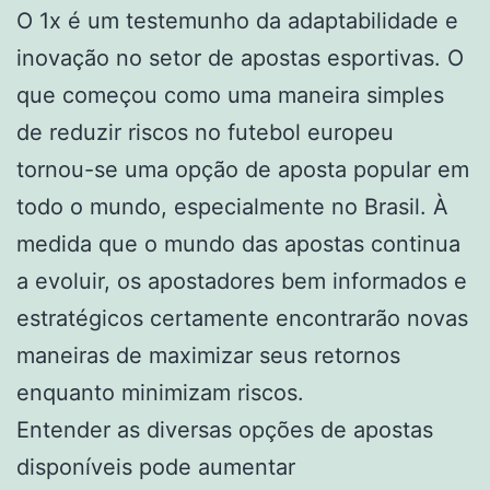
O 1x é um testemunho da adaptabilidade e
inovação no setor de apostas esportivas. O
que começou como uma maneira simples
de reduzir riscos no futebol europeu
tornou-se uma opção de aposta popular em
todo o mundo, especialmente no Brasil. À
medida que o mundo das apostas continua
a evoluir, os apostadores bem informados e
estratégicos certamente encontrarão novas
maneiras de maximizar seus retornos
enquanto minimizam riscos.
Entender as diversas opções de apostas
disponíveis pode aumentar