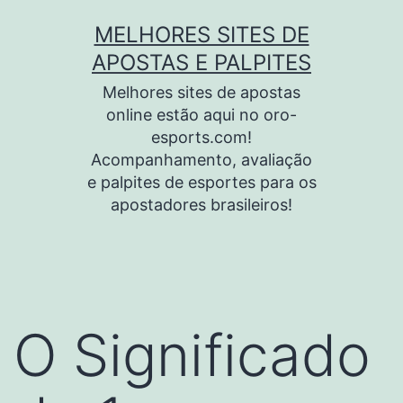
Pular
MELHORES SITES DE
para
APOSTAS E PALPITES
o
Melhores sites de apostas
conteúdo
online estão aqui no oro-
esports.com!
Acompanhamento, avaliação
e palpites de esportes para os
apostadores brasileiros!
O Significado