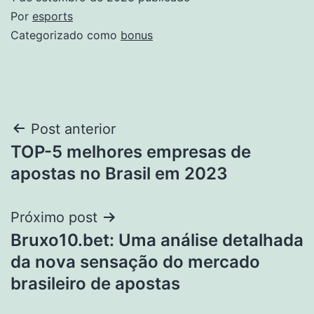
Por
esports
Categorizado como
bonus
Navegação
Post anterior
TOP-5 melhores empresas de
de
apostas no Brasil em 2023
Post
Próximo post
Bruxo10.bet: Uma análise detalhada
da nova sensação do mercado
brasileiro de apostas