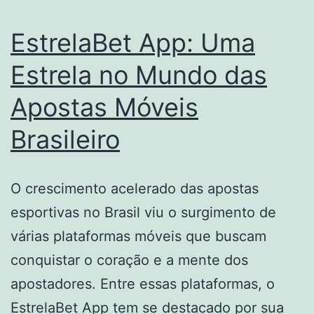
brasileiro
EstrelaBet App: Uma
Estrela no Mundo das
Apostas Móveis
Brasileiro
O crescimento acelerado das apostas
esportivas no Brasil viu o surgimento de
várias plataformas móveis que buscam
conquistar o coração e a mente dos
apostadores. Entre essas plataformas, o
EstrelaBet App tem se destacado por sua