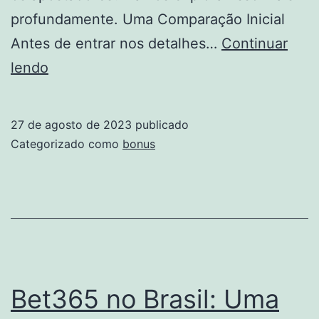
profundamente. Uma Comparação Inicial
Antes de entrar nos detalhes…
Continuar
O
lendo
Crescimento
das
27 de agosto de 2023
publicado
Apostas
Categorizado como
bonus
Esportivas
Online:
Uma
Análise
da
Cyber.bet
Bet365 no Brasil: Uma