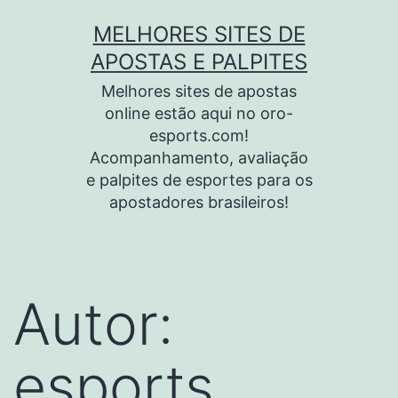
Pular
MELHORES SITES DE
para
APOSTAS E PALPITES
o
Melhores sites de apostas
conteúdo
online estão aqui no oro-
esports.com!
Acompanhamento, avaliação
e palpites de esportes para os
apostadores brasileiros!
Autor:
esports