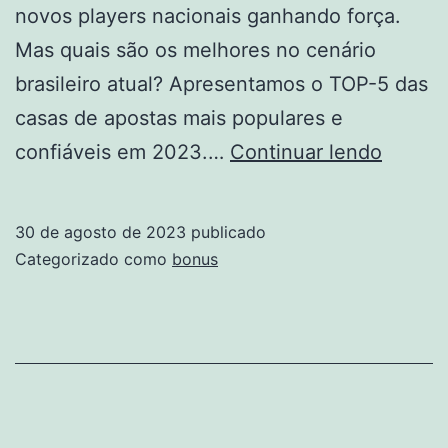
novos players nacionais ganhando força.
Mas quais são os melhores no cenário
brasileiro atual? Apresentamos o ТОP-5 das
casas de apostas mais populares e
TOP-
confiáveis em 2023.…
Continuar lendo
5
melhor
30 de agosto de 2023
publicado
empre
Categorizado como
bonus
de
aposta
no
Brasil
em