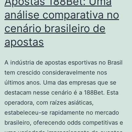
Apostas 188Bet: Uma
análise comparativa no
cenário brasileiro de
apostas
A indústria de apostas esportivas no Brasil
tem crescido consideravelmente nos
últimos anos. Uma das empresas que se
destacam nesse cenário é a 188Bet. Esta
operadora, com raízes asiáticas,
estabeleceu-se rapidamente no mercado
brasileiro, oferecendo odds competitivas e