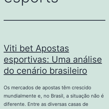
Viti bet Apostas
esportivas: Uma análise
do cenário brasileiro
Os mercados de apostas têm crescido
mundialmente e, no Brasil, a situação não é
diferente. Entre as diversas casas de