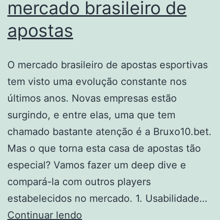
mercado brasileiro de
apostas
O mercado brasileiro de apostas esportivas
tem visto uma evolução constante nos
últimos anos. Novas empresas estão
surgindo, e entre elas, uma que tem
chamado bastante atenção é a Bruxo10.bet.
Mas o que torna esta casa de apostas tão
especial? Vamos fazer um deep dive e
compará-la com outros players
estabelecidos no mercado. 1. Usabilidade…
Bruxo10.bet:
Continuar lendo