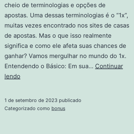
cheio de terminologias e opções de
apostas. Uma dessas terminologias é o “1x”,
muitas vezes encontrado nos sites de casas
de apostas. Mas o que isso realmente
significa e como ele afeta suas chances de
ganhar? Vamos mergulhar no mundo do 1x.
Entendendo o Básico: Em sua…
Continuar
O
lendo
Significado
de
1 de setembro de 2023
publicado
1x
Categorizado como
bonus
nas
Apostas